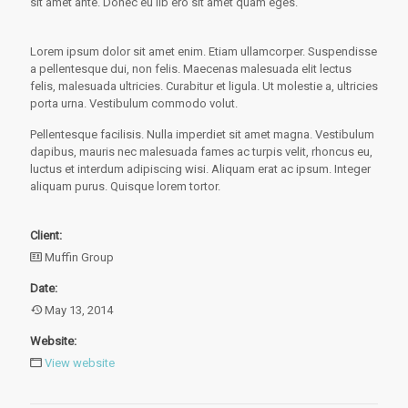
sit amet ante. Donec eu lib ero sit amet quam eges.
Lorem ipsum dolor sit amet enim. Etiam ullamcorper. Suspendisse
a pellentesque dui, non felis. Maecenas malesuada elit lectus
felis, malesuada ultricies. Curabitur et ligula. Ut molestie a, ultricies
porta urna. Vestibulum commodo volut.
Pellentesque facilisis. Nulla imperdiet sit amet magna. Vestibulum
dapibus, mauris nec malesuada fames ac turpis velit, rhoncus eu,
luctus et interdum adipiscing wisi. Aliquam erat ac ipsum. Integer
aliquam purus. Quisque lorem tortor.
Client:
Muffin Group
Date:
May 13, 2014
Website:
View website